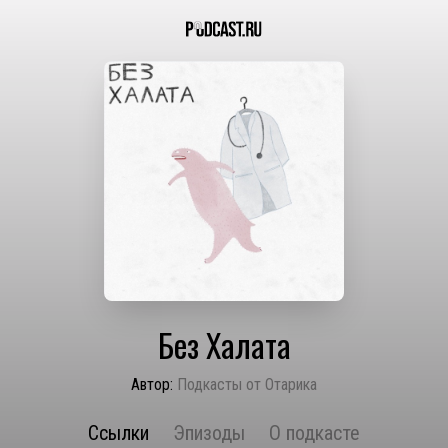
Без Халата
Автор:
Подкасты от Отарика
Ссылки
Эпизоды
О подкасте