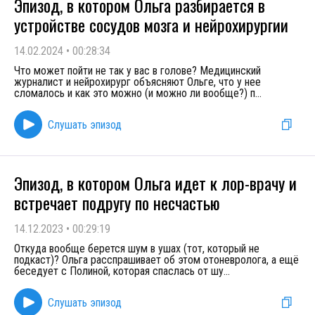
Эпизод, в котором Ольга разбирается в
устройстве сосудов мозга и нейрохирургии
14.02.2024
•
00:28:34
Что может пойти не так у вас в голове? Медицинский
журналист и нейрохирург объясняют Ольге, что у нее
сломалось и как это можно (и можно ли вообще?) п
...
Слушать эпизод
Эпизод, в котором Ольга идет к лор-врачу и
встречает подругу по несчастью
14.12.2023
•
00:29:19
Откуда вообще берется шум в ушах (тот, который не
подкаст)? Ольга расспрашивает об этом отоневролога, а ещё
беседует с Полиной, которая спаслась от шу
...
Слушать эпизод