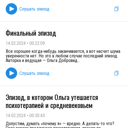
Слушать эпизод
Финальный эпизод
14.02.2024
•
00:22:09
Все хорошее когда-нибудь заканчивается, а вот насчет шума
уверенности нет. Но это в любом случае последний эпизод.
Авторка и ведущая — Ольга Добровид
...
Слушать эпизод
Эпизод, в котором Ольга утешается
психотерапией и средневековьем
14.02.2024
•
00:30:43
Допустим, думать «почему я» — вредно. А делать-то что?