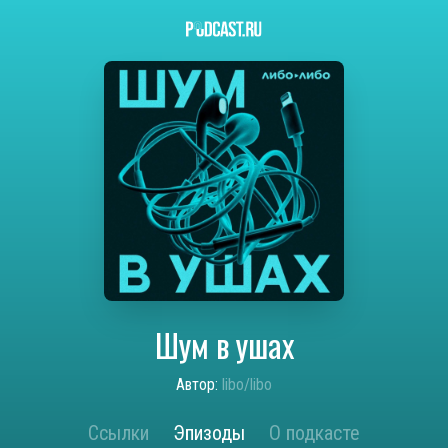
Шум в ушах
Автор:
libo/libo
Ссылки
Эпизоды
О подкасте