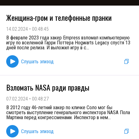
Женщина-гром и телефонные пранки
14.02.2024
•
00:48:45
В феврале 2023 года хакер Empress взломал компьютерную
игру по вселенной Гарри Поттера Hogwarts Legacy спустя 13
дней после релиза. И выложил игру в с
...
Слушать эпизод
Взломать NASA ради правды
07.02.2024
•
00:48:27
В 2012 году 46-летний хакер по кличке Соло мог бы
смотреть выступление генерального инспектора NASA Пола
Мартина перед конгрессменами. Инспектор в нем
...
Слушать эпизод