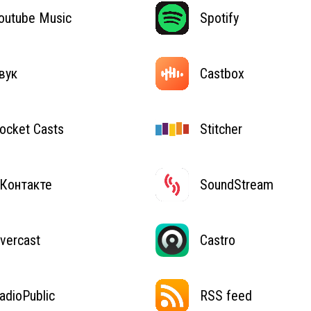
outube Music
Spotify
вук
Castbox
ocket Casts
Stitcher
Контакте
SoundStream
vercast
Castro
adioPublic
RSS feed