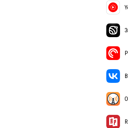
Y
З
P
В
O
R