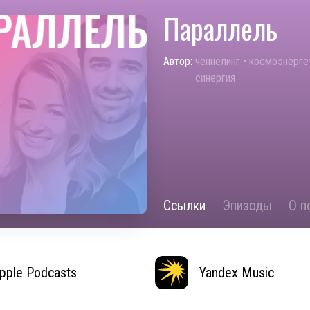
Параллель
Автор:
ченнелинг • космоэнерге
синергия
Ссылки
Эпизоды
О п
pple Podcasts
Yandex Music