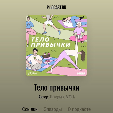
Тело привычки
Автор:
Шторм х MELA
Ссылки
Эпизоды
О подкасте