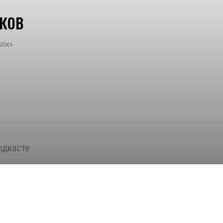
ков
шок»
одкасте