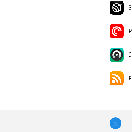
З
P
C
R