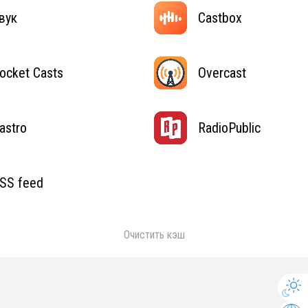
вук
Castbox
ocket Casts
Overcast
astro
RadioPublic
SS feed
Очистить кэш