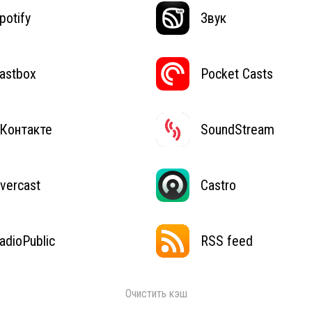
potify
Звук
astbox
Pocket Casts
Контакте
SoundStream
vercast
Castro
adioPublic
RSS feed
Очистить кэш