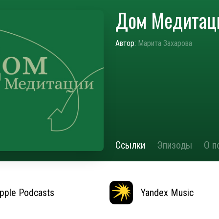
Дом Медитац
Автор:
Марита Захарова
Ссылки
Эпизоды
О п
pple Podcasts
Yandex Music