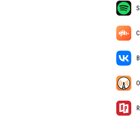
S
C
В
O
R