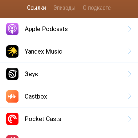
Ссылки
Эпизоды
О подкасте
Apple Podcasts
Yandex Music
Звук
Castbox
Pocket Casts