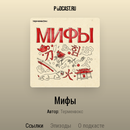
Мифы
Автор:
Терменвокс
Ссылки
Эпизоды
О подкасте