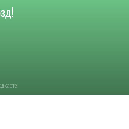
зд!
одкасте