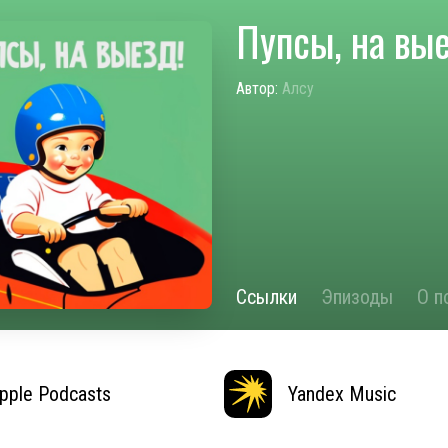
Пупсы, на вые
Автор:
Алсу
Ссылки
Эпизоды
О п
pple Podcasts
Yandex Music