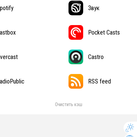
potify
Звук
astbox
Pocket Casts
vercast
Castro
adioPublic
RSS feed
Очистить кэш