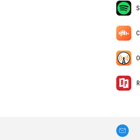
S
C
O
R