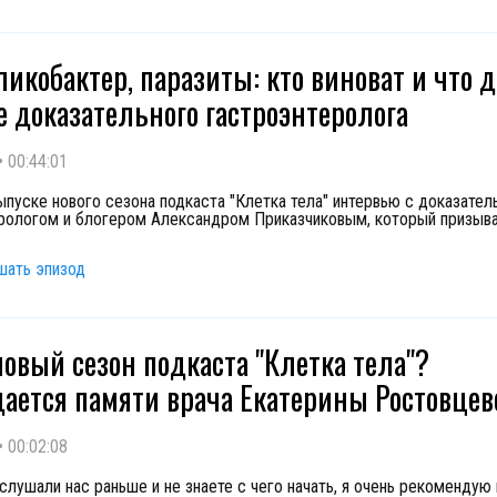
еликобактер, паразиты: кто виноват и что 
 доказательного гастроэнтеролога
•
00:44:01
ыпуске нового сезона подкаста "Клетка тела" интервью с доказате
рологом и блогером Александром Приказчиковым, который призыв
шать эпизод
новый сезон подкаста "Клетка тела"?
ается памяти врача Екатерины Ростовцев
•
00:02:08
 слушали нас раньше и не знаете с чего начать, я очень рекоменду