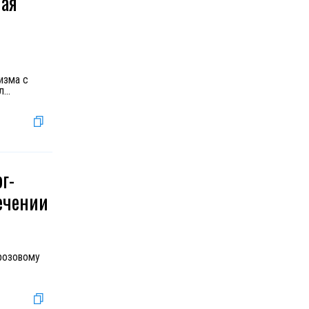
ная
изма с
л
...
г-
лечении
"розовому