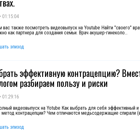
твах.
•
01:15:04
 вас также посмотреть видеовыпуск на Youtube Найти "своего" вра
жно как партнера для создания семьи. Врач акушер-гинеколо
...
шать эпизод
брать эффективную контрацепцию? Вмест
логом разбираем пользу и риски
•
01:29:16
олный видеовыпуск на Yotube Как выбрать для себя эффективный и
 метод контрацепции? Чем отличаются медьсодержащие спирали (
шать эпизод