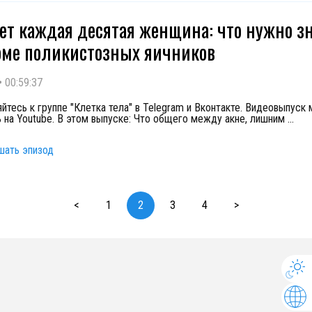
ет каждая десятая женщина: что нужно зн
ме поликистозных яичников
•
00:59:37
йтесь к группе "Клетка тела" в Telegram и Вконтакте. Видеовыпуск
 на Youtube. В этом выпуске: Что общего между акне, лишним
...
шать эпизод
<
1
2
3
4
>