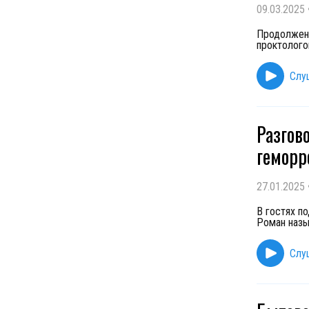
09.03.2025
Продолжени
проктолого
Слу
Разгов
геморр
27.01.2025
В гостях по
Роман назы
Слу