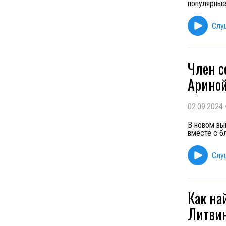
популярные 
Слу
Член с
Ариной
02.09.2024
В новом вы
вместе с б
Слу
Как на
Литвин