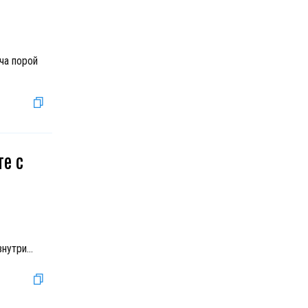
ча порой
е с
внутри
...