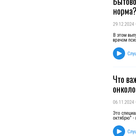
Бытово
норма?
29.12.2024
В этом вып
врачом пси
Слу
Что ва
онколо
06.11.2024
Это специа
октябрю" -
Слу