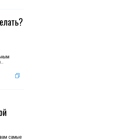
делать?
льным
а
...
ой
ю вам самые