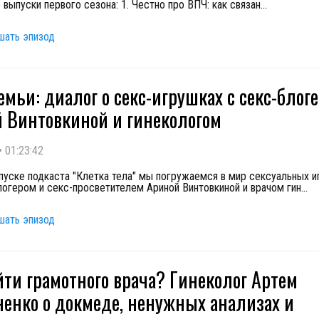
выпуски первого сезона: 1. Честно про ВПЧ: как связан
...
шать эпизод
емьи: диалог о секс-игрушках с секс-блог
 Винтовкиной и гинекологом
•
01:23:42
пуске подкаста "Клетка тела" мы погружаемся в мир сексуальных 
логером и секс-просветителем Ариной Винтовкиной и врачом гин
...
шать эпизод
йти грамотного врача? Гинеколог Артем
енко о докмеде, ненужных анализах и