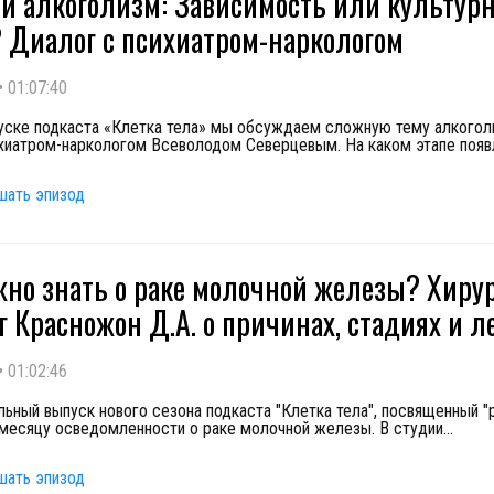
й алкоголизм: Зависимость или культур
 Диалог с психиатром-наркологом
•
01:07:40
уске подкаста «Клетка тела» мы обсуждаем сложную тему алкогол
хиатром-наркологом Всеволодом Северцевым. На каком этапе появ
шать эпизод
жно знать о раке молочной железы? Хирур
г Красножон Д.А. о причинах, стадиях и 
•
01:02:46
льный выпуск нового сезона подкаста "Клетка тела", посвященный 
 месяцу осведомленности о раке молочной железы. В студии
...
шать эпизод