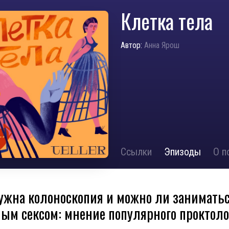
Клетка тела
Автор:
Анна Ярош
Ссылки
Эпизоды
О п
ужна колоноскопия и можно ли занимать
ым сексом: мнение популярного проктоло