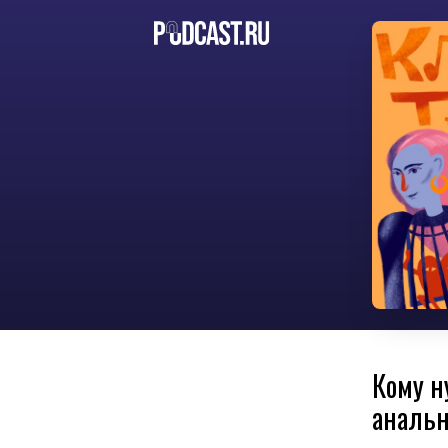
Кому н
анальн