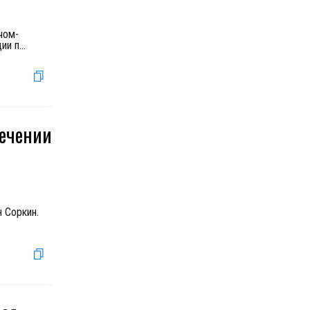
чом-
ии п
...
лечении
н Соркин.