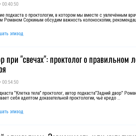
•
00:40:50
е подкаста о проктологии, в котором мы вместе с увлечённым вра
м Романом Соркиным обсудим важность колоноскопии, рекомендац
шать эпизод
ор при "свечах": проктолог о правильном 
оя
•
00:54:50
дкаста "Клетка тела" проктолог, автор подкаста"Задний двор" Рома
вает себя адептом доказательной проктологии, чьё кредо
...
шать эпизод