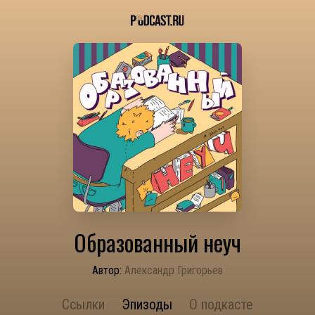
Образованный неуч
Автор:
Александр Григорьев
Ссылки
Эпизоды
О подкасте