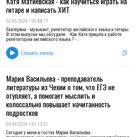
Катя Матиевская - как научиться играть на
гитаре и написать ХИТ
02.05.2024
•
00:48:17
Екатерина - музыкант, репетитор английского языка и гитары.
В этом выпуске мы обсудили : -Как Катя пришла к работе
репетитором английского языка ? -
...
Слушать эпизод
Мария Васильева - преподаватель
литературы из Чехии о том, что ЕГЭ не
отупляет, а помогает мыслить и
колоссально повышает начитанность
подростков
03.04.2024
•
01:13:31
Сегодня у меня в гостях Мария Васильева -