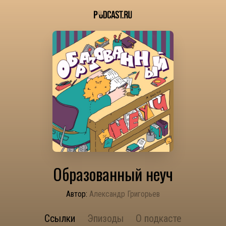
Образованный неуч
Автор:
Александр Григорьев
Ссылки
Эпизоды
О подкасте