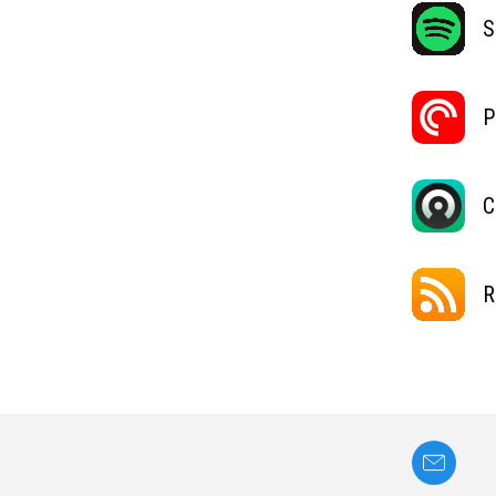
S
P
C
R