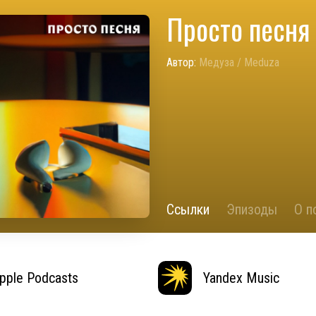
Просто песня
Автор:
Медуза / Meduza
Ссылки
Эпизоды
О п
pple Podcasts
Yandex Music