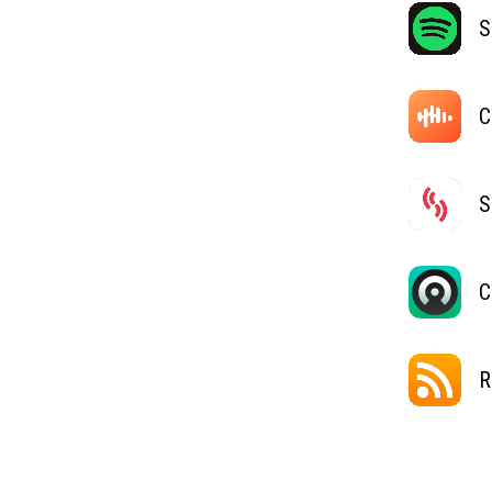
S
C
S
C
R