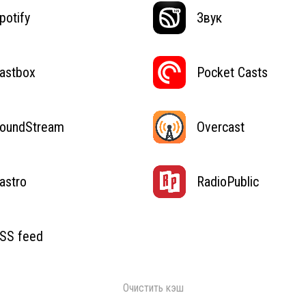
potify
Звук
astbox
Pocket Casts
oundStream
Overcast
astro
RadioPublic
SS feed
Очистить кэш