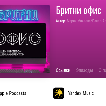
Бритни офис
Автор:
Мария Михеева/Павел А
Ссылки
Эпизоды
О п
pple Podcasts
Yandex Music