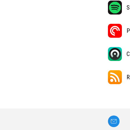
S
P
C
R