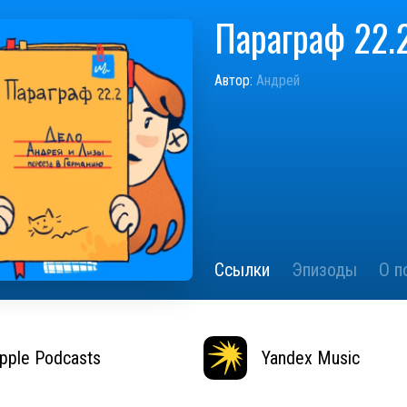
Параграф 22.
Автор:
Андрей
Ссылки
Эпизоды
О п
pple Podcasts
Yandex Music