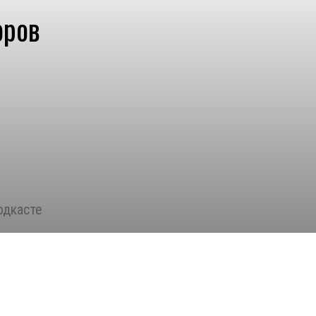
оров
одкасте