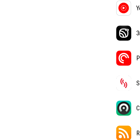
Y
З
P
S
C
R