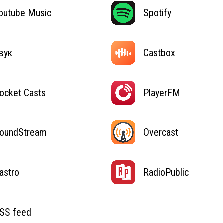
outube Music
Spotify
вук
Castbox
ocket Casts
PlayerFM
oundStream
Overcast
astro
RadioPublic
SS feed