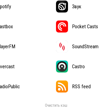
potify
Звук
astbox
Pocket Casts
layerFM
SoundStream
vercast
Castro
adioPublic
RSS feed
Очистить кэш