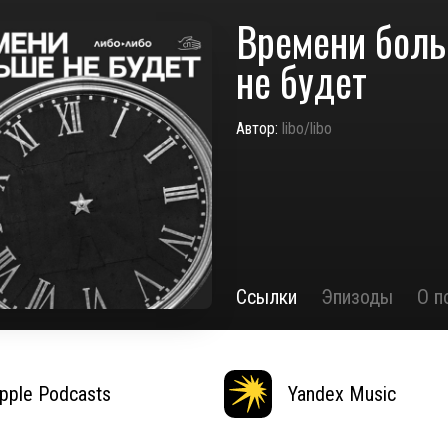
Времени бол
не будет
Автор:
libo/libo
Ссылки
Эпизоды
О п
pple Podcasts
Yandex Music