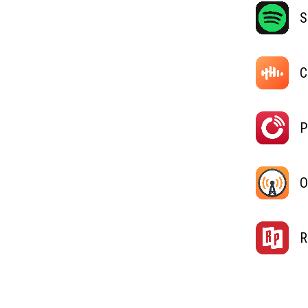
S
C
P
O
R