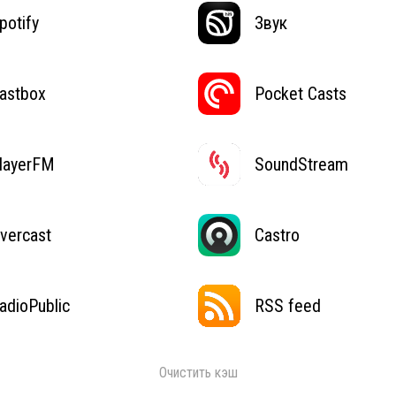
potify
Звук
astbox
Pocket Casts
layerFM
SoundStream
vercast
Castro
adioPublic
RSS feed
Очистить кэш