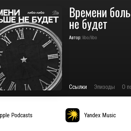
Времени бол
не будет
Автор:
libo/libo
Ссылки
Эпизоды
О п
pple Podcasts
Yandex Music