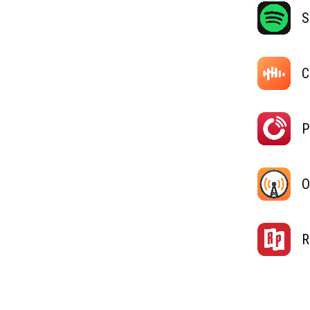
S
C
P
O
R