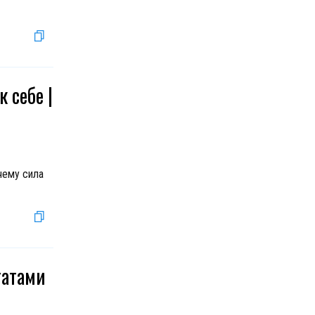
 себе |
чему сила
татами