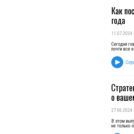
Как по
года
11.07.2024
Сегодня гов
почти все 
Слу
Страте
о ваше
27.06.2024
В этом вып
не только 