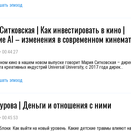
шать эпизод
Ситковская | Как инвестировать в кино |
е AI – изменения в современном кинема
•
00:44:27
ном кино в нашем новом выпуске говорит Мария Ситковская – дире
а креативных индустрий Universal University, с 2017 года дирек
...
шать эпизод
урова | Деньги и отношения с ними
•
00:45:53
локи. Как выйти на новый уровень. Какие детские травмы влияют н