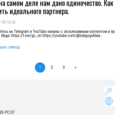
на самом деле нам дано одиночество. Как
ить идеального партнера.
•
00:10:36
тесь на Telegram и YouTube каналы с эксклюзивным контентом и п
Инди: https://t.me/gc_im https://youtube.com/@indigogokhiia
...
шать эпизод
1
2
3
>
26
PC.ST