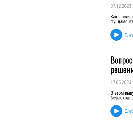
07.12.2023
Как я поня
фундамента
Слу
Вопрос
решени
17.05.2023
В этом выпу
безысходна
Слу