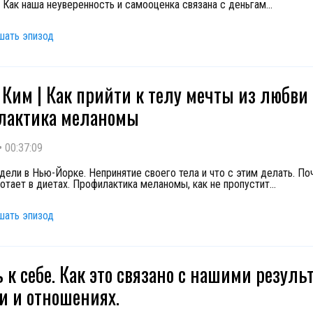
. Как наша неуверенность и самооценка связана с деньгам
...
шать эпизод
 Ким | Как прийти к телу мечты из любви к
лактика меланомы
•
00:37:09
дели в Нью-Йорке. Непринятие своего тела и что с этим делать. По
ботает в диетах. Профилактика меланомы, как не пропустит
...
шать эпизод
 к себе. Как это связано с нашими резуль
и и отношениях.