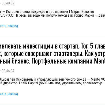
•
00:48:39
т — История о силе, надежде и вдохновении | Мария Вевенко
ck.ru/3FtXXT В этом эпизоде мы погружаемся в историю Марии — дев
шать эпизод
ивлекать инвестиции в стартап. Топ 5 гл
, которые совершают стартаперы. Как уст
ный бизнес. Портфельные компании Men
•
00:46:04
Журавлев Основатель и управляющий венчурного фонда — Mento VC
й директор AltaIR Capital ($600 млн под управлением, проинвестир
...
шать эпизод