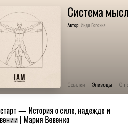
Система мыс
Автор:
Инди Гогохия
Ссылки
Эпизоды
О п
старт — История о силе, надежде и
вении | Мария Вевенко