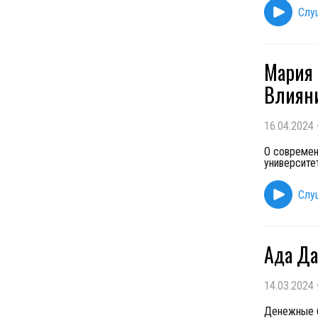
Слу
Мария 
Влияни
16.04.2024
О современ
университет
Слу
Ада Да
14.03.2024
Денежные б