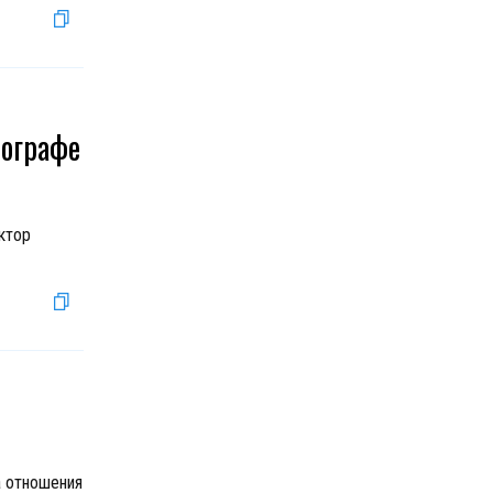
тографе
ктор
а отношения