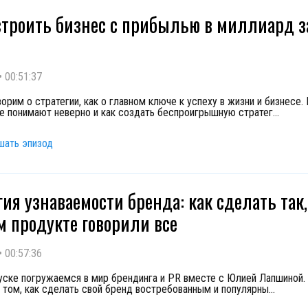
строить бизнес с прибылью в миллиард з
•
00:51:37
орим о стратегии, как о главном ключе к успеху в жизни и бизнесе.
ее понимают неверно и как создать беспроигрышную стратег
...
шать эпизод
гия узнаваемости бренда: как сделать так
м продукте говорили все
•
00:57:36
уске погружаемся в мир брендинга и PR вместе с Юлией Лапшиной.
о том, как сделать свой бренд востребованным и популярны
...