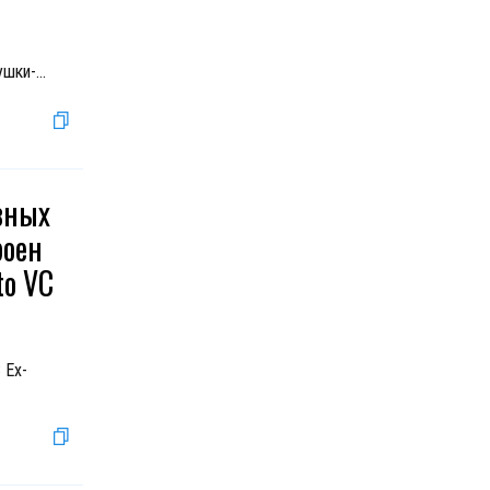
ушки-
...
авных
роен
to VC
 Eх-