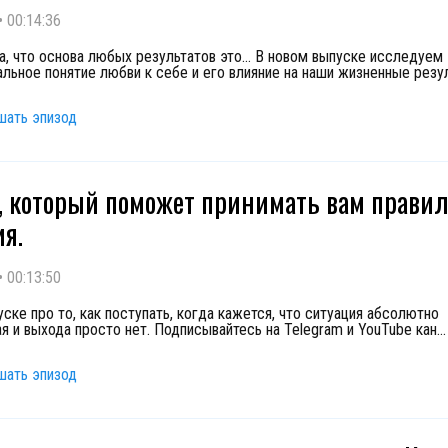
•
00:14:36
ла, что основа любых результатов это… В новом выпуске исследуем
льное понятие любви к себе и его влияние на наши жизненные резу
шать эпизод
, который поможет принимать вам прави
я.
•
00:13:50
ске про то, как поступать, когда кажется, что ситуация абсолютно
я и выхода просто нет. Подписывайтесь на Telegram и YouTube кан
...
шать эпизод