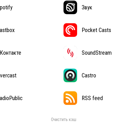
potify
Звук
astbox
Pocket Casts
Контакте
SoundStream
vercast
Castro
adioPublic
RSS feed
Очистить кэш