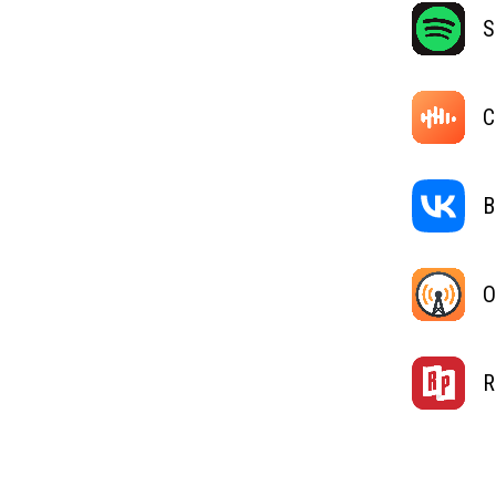
S
C
В
O
R