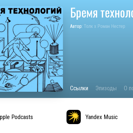
Бремя технол
Автор:
Толк х Роман Нестер
Ссылки
Эпизоды
О п
pple Podcasts
Yandex Music