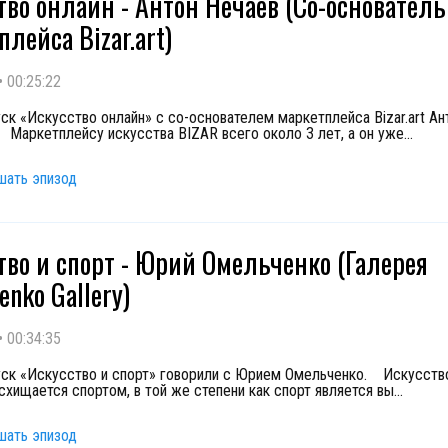
тво онлайн - Антон Нечаев (Со-основатель
лейса Bizar.art)
•
00:25:22
ск «Искусство онлайн» с со-основателем маркетплейса Bizar.art А
Маркетплейсу искусства BIZAR всего около 3 лет, а он уже
...
шать эпизод
тво и спорт - Юрий Омельченко (Галерея
nko Gallery)
•
00:34:35
ск «Искусство и спорт» говорили с Юрием Омельченко. Искусство
схищается спортом, в той же степени как спорт является вы
...
шать эпизод