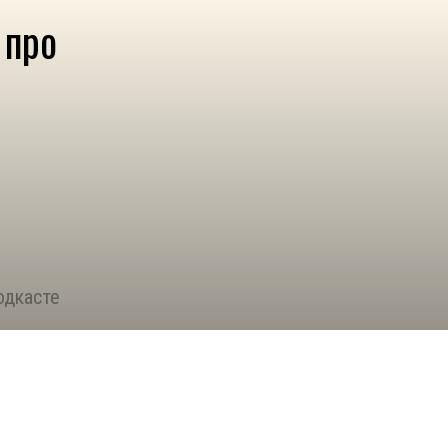
 про
одкасте