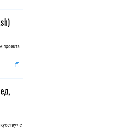
sh)
м проекта
ед,
скусству» с