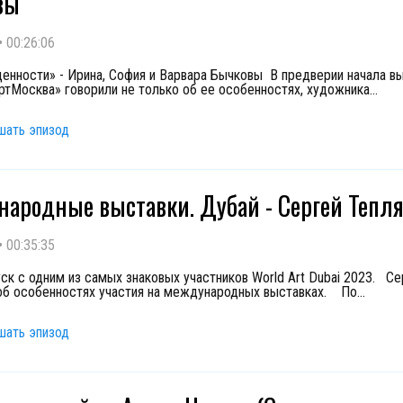
вы
•
00:26:06
енности» - Ирина, София и Варвара Бычковы В предверии начала вы
ртМосква» говорили не только об ее особенностях, художника
...
шать эпизод
ародные выставки. Дубай - Сергей Тепл
•
00:35:35
ск с одним из самых знаковых участников World Art Dubai 2023. Се
об особенностях участия на международных выставках. По
...
шать эпизод