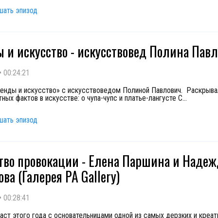
шать эпизод
 и искусство - искусствовед Полина Пав
•
00:24:21
енды и искусство» с искусствоведом Полиной Павлович. Раскрыв
ных фактов в искусстве: о чупа-чупс и платье-лангусте С
...
шать эпизод
тво провокации - Елена Паршина и Надеж
ва (Галерея PA Gallery)
•
00:28:41
аст этого года с основательницами одной из самых дерзких и креа