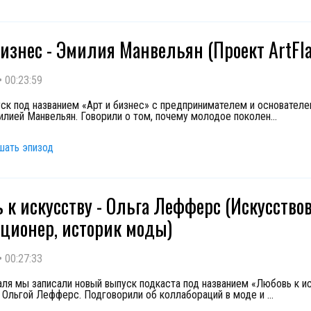
бизнес - Эмилия Манвельян (Проект ArtFla
•
00:23:59
ск под названием «Арт и бизнес» с предпринимателем и основателе
милией Манвельян. Говорили о том, почему молодое поколен
...
шать эпизод
 к искусству - Ольга Лефферс (Искусствов
ционер, историк моды)
•
00:27:33
аля мы записали новый выпуск подкаста под названием «Любовь к и
 Ольгой Лефферс. Подговорили об коллабораций в моде и
...