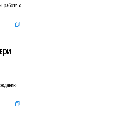
, работе с
кери
созданию