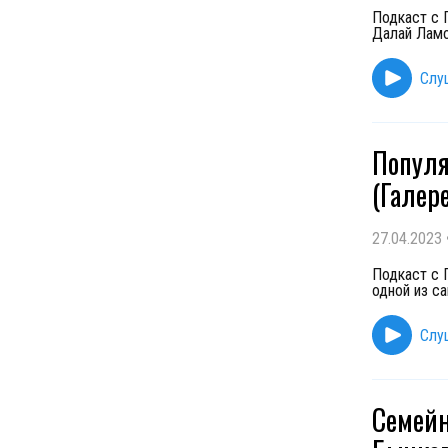
Подкаст с 
Далай Ламо
Слу
Популя
(Галере
27.04.2023
Подкаст с 
одной из са
Слу
Семейн