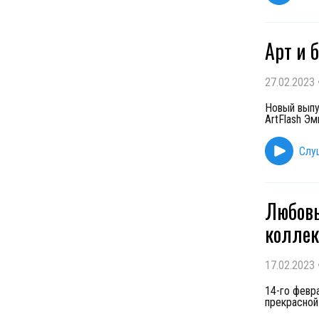
Арт и 
27.02.2023
Новый выпу
ArtFlash Э
Слу
Любовь
коллек
17.02.2023
14-го февр
прекрасной