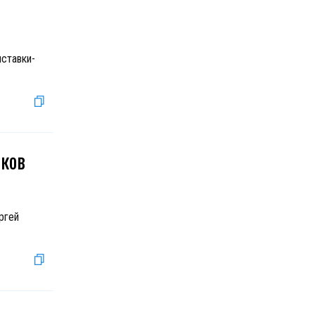
ставки-
яков
ргей