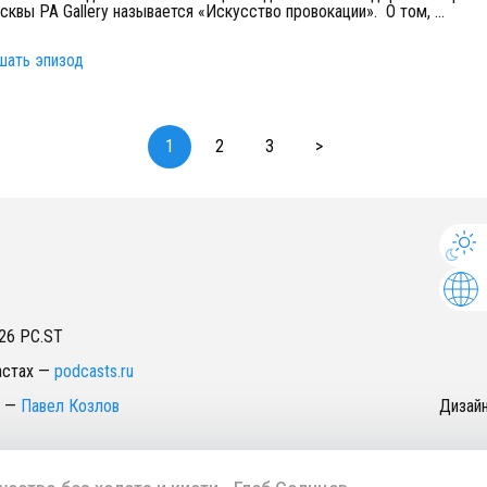
сквы PA Gallery называется «Искусство провокации». О том,
...
шать эпизод
1
2
3
>
26
PC.ST
астах
—
podcasts.ru
—
Павел Козлов
Дизай