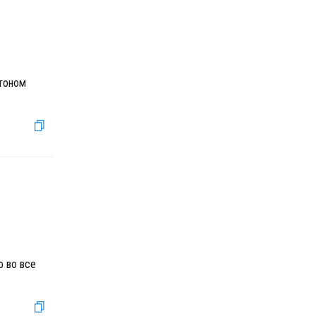
нтоном
 во все