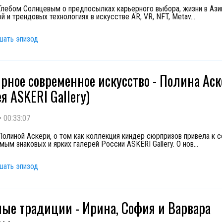
Глебом Солнцевым о предпосылках карьерного выбора, жизни в Азии
й и трендовых технологиях в искусстве AR, VR, NFT, Metav
...
шать эпизод
рное современное искусство - Полина Ас
я ASKERI Gallery)
•
00:33:07
Полиной Аскери, о том как коллекция киндер сюрпризов привела к 
мым знаковых и ярких галерей России ASKERI Gallery. О нов
...
шать эпизод
ые традиции - Ирина, София и Варвара