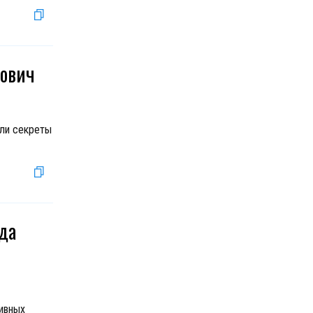
лович
али секреты
да
тивных