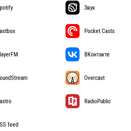
potify
Звук
astbox
Pocket Casts
layerFM
ВКонтакте
oundStream
Overcast
astro
RadioPublic
SS feed