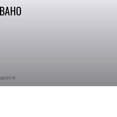
ВАНО
одкасте