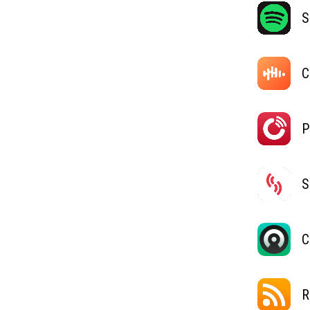
S
C
P
S
C
R