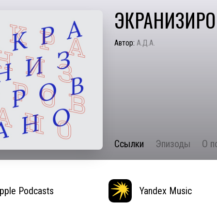
ЭКРАНИЗИРО
Автор:
А.Д.А.
Ссылки
Эпизоды
О п
pple Podcasts
Yandex Music