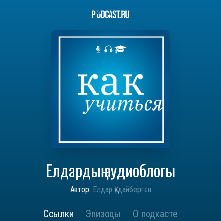
Елдардың аудиоблогы
Автор:
Елдар Құдайберген
Ссылки
Эпизоды
О подкасте