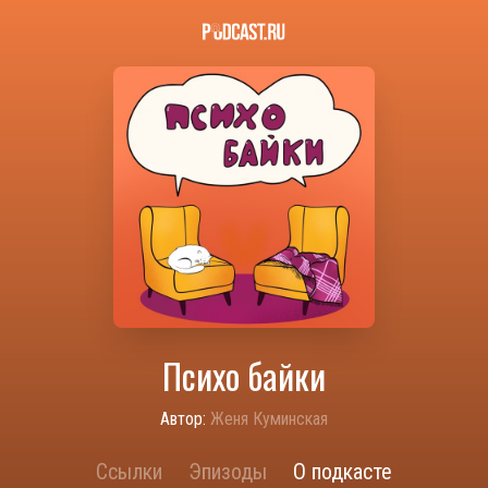
Психо байки
Автор:
Женя Куминская
Ссылки
Эпизоды
О подкасте