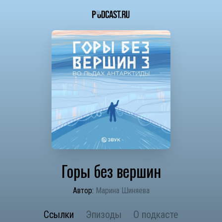
Горы без вершин
Автор:
Марина Шиняева
Ссылки
Эпизоды
О подкасте