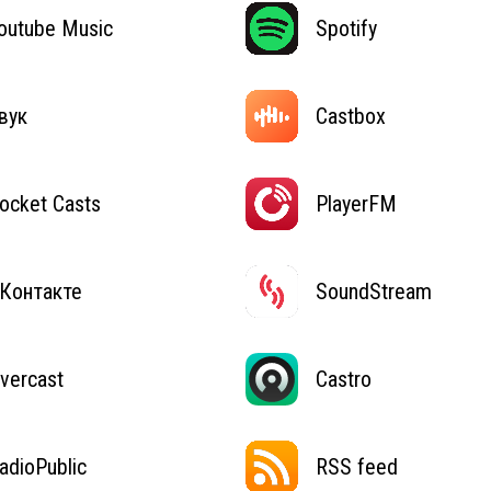
outube Music
Spotify
вук
Castbox
ocket Casts
PlayerFM
Контакте
SoundStream
vercast
Castro
adioPublic
RSS feed