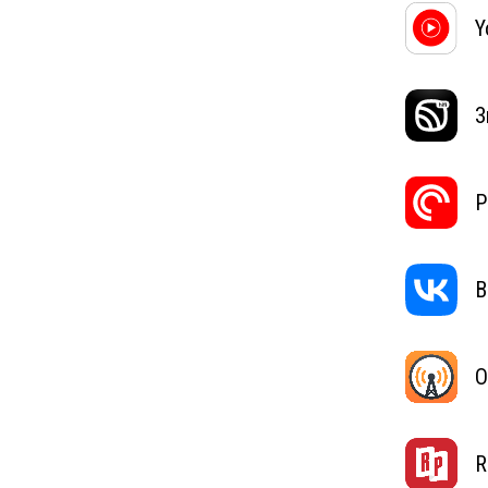
Y
З
P
В
O
R