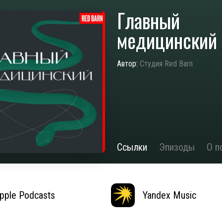
Главный
медицинский
Автор:
Студия Red Barn
Ссылки
Эпизоды
О п
pple Podcasts
Yandex Music