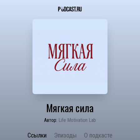
Мягкая сила
Автор:
Life Motivation Lab
Ссылки
Эпизоды
О подкасте