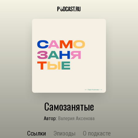
Самозанятые
Автор:
Валерия Аксенова
Ссылки
Эпизоды
О подкасте