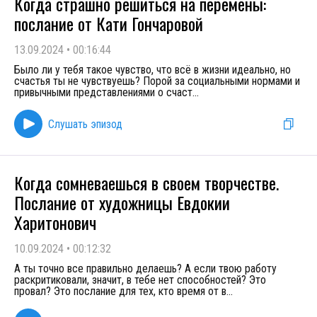
Когда страшно решиться на перемены:
послание от Кати Гончаровой
13.09.2024
•
00:16:44
Было ли у тебя такое чувство, что всё в жизни идеально, но
счастья ты не чувствуешь? Порой за социальными нормами и
привычными представлениями о счаст
...
Слушать эпизод
Когда сомневаешься в своем творчестве.
Послание от художницы Евдокии
Харитонович
10.09.2024
•
00:12:32
А ты точно все правильно делаешь? А если твою работу
раскритиковали, значит, в тебе нет способностей? Это
провал? Это послание для тех, кто время от в
...