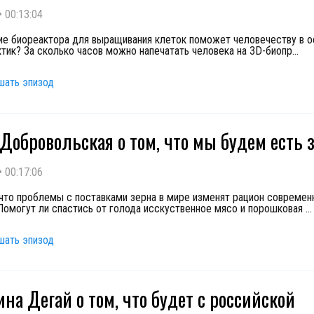
•
00:13:04
ие биореактора для выращивания клеток поможет человечеству в о
ктик? За сколько часов можно напечатать человека на 3D-биопр
...
шать эпизод
Добровольская о том, что мы будем есть 
•
00:17:06
 что проблемы с поставками зерна в мире изменят рацион современ
Помогут ли спастись от голода исскуственное мясо и порошковая
...
шать эпизод
ина Дегай о том, что будет с российской