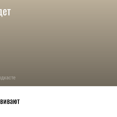
дет
одкасте
звивают