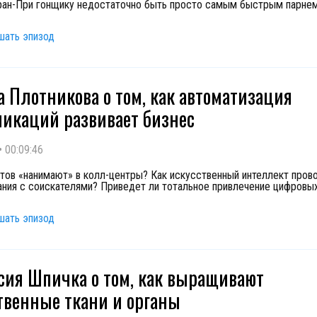
ран-При гонщику недостаточно быть просто самым быстрым парне
шать эпизод
а Плотникова о том, как автоматизация
икаций развивает бизнес
•
00:09:46
тов «нанимают» в колл-центры? Как искусственный интеллект пров
ния с соискателями? Приведет ли тотальное привлечение цифровы
шать эпизод
сия Шпичка о том, как выращивают
твенные ткани и органы