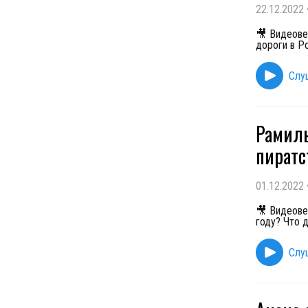
22.12.2022
🎥 Видеове
дороги в Р
Слу
Рамиль
пиратс
01.12.2022
🎥 Видеове
году? Что 
Слу