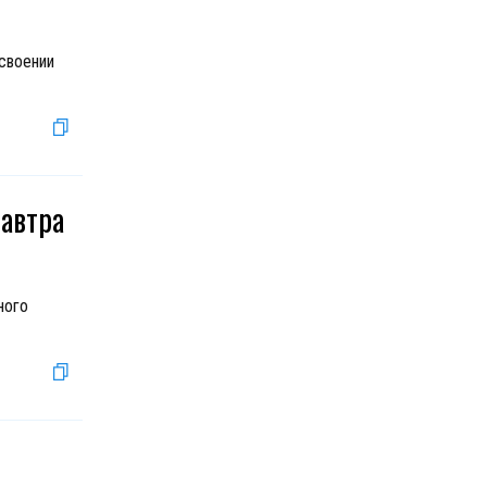
своении
завтра
ного