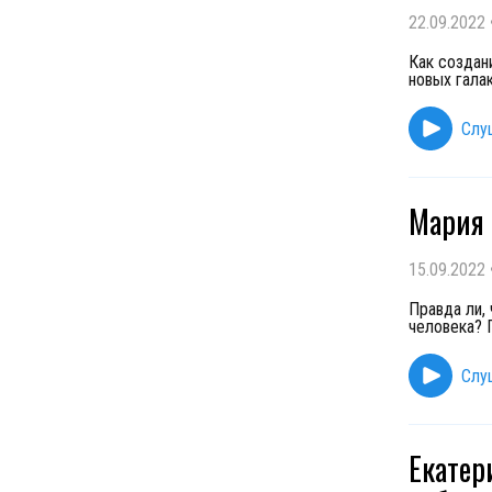
22.09.2022
Как создан
новых гала
Слу
Мария 
15.09.2022
Правда ли,
человека? 
Слу
Екатер