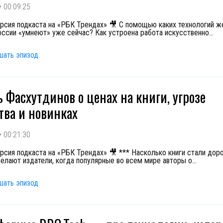
•
00:09:25
рсия подкаста на «РБК Трендах» 🎥 С помощью каких технологий 
оссии «умнеют» уже сейчас? Как устроена работа искусственно
...
шать эпизод
 Фасхутдинов о ценах на книги, угрозе
тва и новинках
•
00:21:30
рсия подкаста на «РБК Трендах» 🎥 *** Насколько книги стали дор
делают издатели, когда популярные во всем мире авторы о
...
шать эпизод