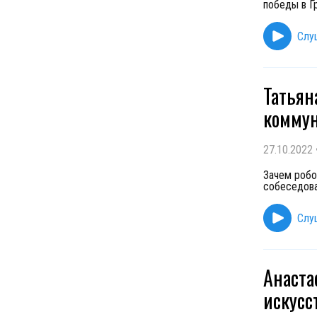
победы в Г
Слу
Татьян
коммун
27.10.2022
Зачем робо
собеседова
Слу
Анаста
искусс