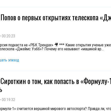
 Попов о первых открытиях телескопа «Д
•
00:20:23
рсия подкаста на «РБК Трендах» 🎥 *** Какие открытия ученые уже
лескопа «Джеймс Уэбб»? Почему его называют «машиной вр
...
шать эпизод
 Сироткин о том, как попасть в «Формулу-
ь
•
00:19:32
рмула-1» считается вершиной мирового автоспорта? Правда ли, чт