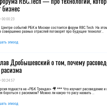
форума RBC.Tech — про технологии, кото
 бизнес
•
00:00:23
в Центре событий РБК в Москве состоится форум RBC.Tech. На эт
з совершенно разных отраслей поговорят про будущее технолог
...
шать эпизод
лав Дробышевский о том, почему расове
 расизма
•
00:24:57
рсия подкаста на «РБК Трендах» 🎥 *** Что изучает расоведение и
ния бороться с расизмом? Можно ли какую-то расу назвать
...
шать эпизод