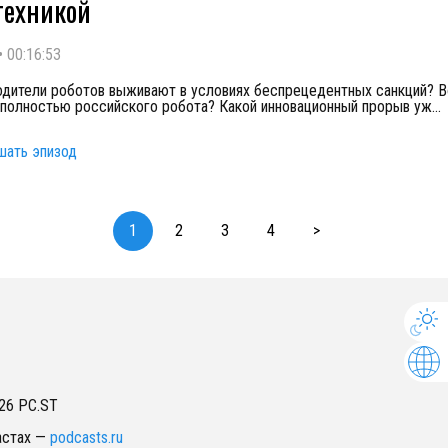
техникой
•
00:16:53
одители роботов выживают в условиях беспрецедентных санкций? 
 полностью российского робота? Какой инновационный прорыв уж
...
шать эпизод
1
2
3
4
>
26
PC.ST
астах
—
podcasts.ru