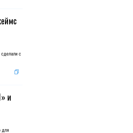
жеймс
 сделали с
1» и
о для