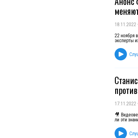
Анонс 
меняют
18.11.2022
22 ноября 
эксперты и
Слу
Станис
против
17.11.2022
🎥 Видеове
ли эти зна
Слу