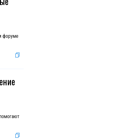
рые
ом форуме
дение
 помогают