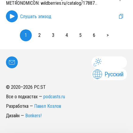
METRONOMICON: wildberries.ru/catalog/17887
...
Слушать эпизод
1
2
3
4
5
6
>
Русский
© 2020–
2026
PC.ST
Все о подкастах
—
podcasts.ru
Разработка
—
Павел Козлов
Дизайн
—
Bonkers!