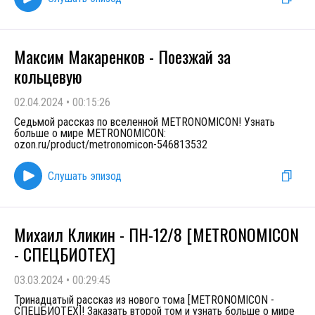
Максим Макаренков - Поезжай за
кольцевую
02.04.2024
•
00:15:26
Седьмой рассказ по вселенной METRONOMICON! Узнать
больше о мире METRONOMICON:
ozon.ru/product/metronomicon-546813532
Слушать эпизод
Михаил Кликин - ПН-12/8 [METRONOMICON
- СПЕЦБИОТЕХ]
03.03.2024
•
00:29:45
Тринадцатый рассказ из нового тома [METRONOMICON -
СПЕЦБИОТЕХ]! Заказать второй том и узнать больше о мире