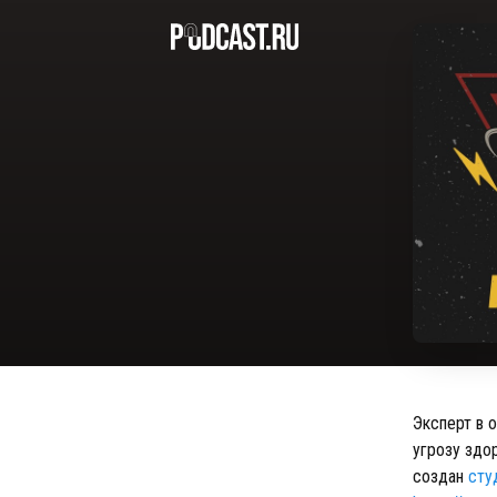
Эксперт в 
угрозу здо
создан
сту