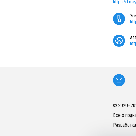
https://t.me
Ун
ht
Ав
ht
© 2020–
20
Все о подк
Разработка