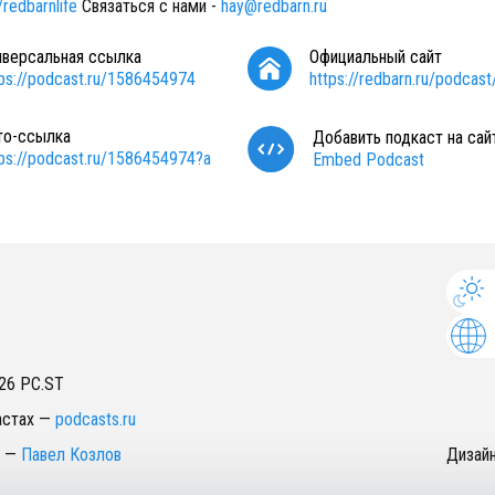
/redbarnlife
Связаться с нами -
hay@redbarn.ru
иверсальная ссылка
Официальный сайт
tps://podcast.ru/1586454974
https://redbarn.ru/podcast
то-ссылка
Добавить подкаст на сай
tps://podcast.ru/1586454974?a
Embed Podcast
26
PC.ST
астах
—
podcasts.ru
—
Павел Козлов
Дизай