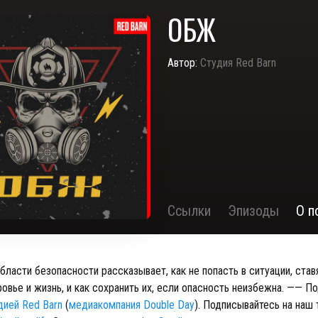
ОБЖ
Автор:
Студия Red Barn
Ссылки
Эпизоды
О п
области безопасности рассказывает, как не попасть в ситуации, ста
ровье и жизнь, и как сохранить их, если опасность неизбежна. —— П
дией Red Barn
(
медиакомпания Double Day
). Подписывайтесь на наш 