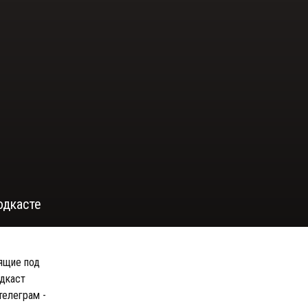
одкасте
вящие под
одкаст
телеграм -