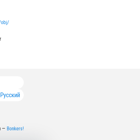
/obj/
т
Русский
н
—
Bonkers!