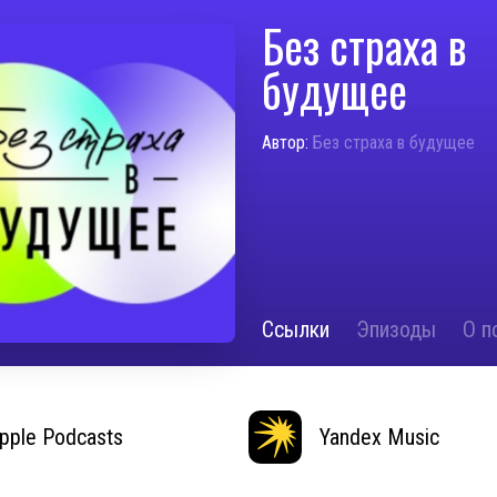
Без страха в
будущее
Автор:
Без страха в будущее
Ссылки
Эпизоды
О п
pple Podcasts
Yandex Music