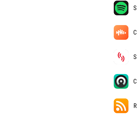
S
C
S
C
R