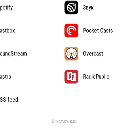
potify
Звук
astbox
Pocket Casts
oundStream
Overcast
astro
RadioPublic
SS feed
Очистить кэш