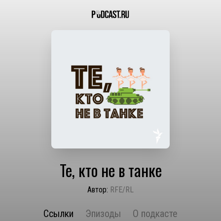
Те, кто не в танке
Автор:
RFE/RL
Ссылки
Эпизоды
О подкасте