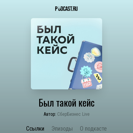
Был такой кейс
Автор:
СберБизнес Live
Ссылки
Эпизоды
О подкасте