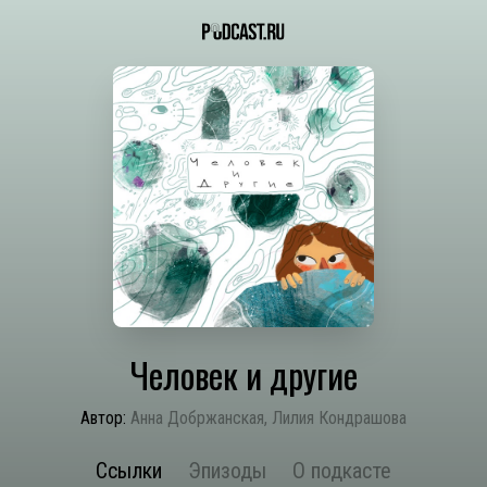
Человек и другие
Автор:
Анна Добржанская, Лилия Кондрашова
Ссылки
Эпизоды
О подкасте