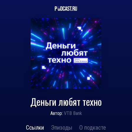
Деньги любят техно
Автор:
VTB Bank
Ссылки
Эпизоды
О подкасте