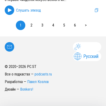
Слушать эпизод
1
2
3
4
5
6
>
Русский
© 2020–
2026
PC.ST
Все о подкастах
—
podcasts.ru
Разработка
—
Павел Козлов
Дизайн
—
Bonkers!