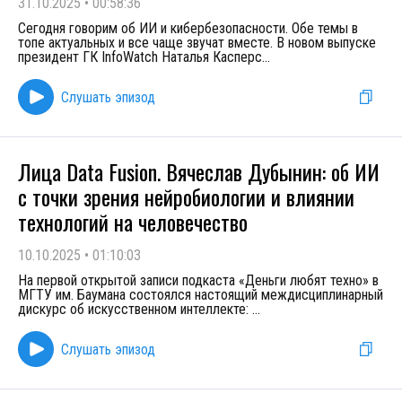
31.10.2025
•
00:58:36
Сегодня говорим об ИИ и кибербезопасности. Обе темы в
топе актуальных и все чаще звучат вместе. В новом выпуске
президент ГК InfoWatch Наталья Касперс
...
Слушать эпизод
Лица Data Fusion. Вячеслав Дубынин: об ИИ
с точки зрения нейробиологии и влиянии
технологий на человечество
10.10.2025
•
01:10:03
На первой открытой записи подкаста «Деньги любят техно» в
МГТУ им. Баумана состоялся настоящий междисциплинарный
дискурс об искусственном интеллекте:
...
Слушать эпизод