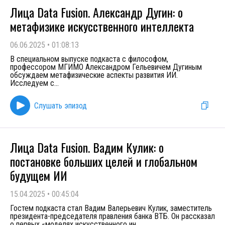
Лица Data Fusion. Александр Дугин: о
метафизике искусственного интеллекта
06.06.2025
•
01:08:13
В специальном выпуске подкаста с философом,
профессором МГИМО Александром Гельевичем Дугиным
обсуждаем метафизические аспекты развития ИИ.
Исследуем с
...
Слушать эпизод
Лица Data Fusion. Вадим Кулик: о
постановке больших целей и глобальном
будущем ИИ
15.04.2025
•
00:45:04
Гостем подкаста стал Вадим Валерьевич Кулик, заместитель
президента-председателя правления банка ВТБ. Он рассказал
о первых «моделях искусственного ин
...