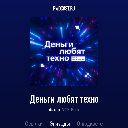
Деньги любят техно
Автор:
VTB Bank
Ссылки
Эпизоды
О подкасте