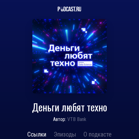
Деньги любят техно
Автор:
VTB Bank
Ссылки
Эпизоды
О подкасте