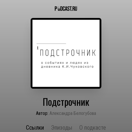
Подстрочник
Автор:
Александра Белогубова
Ссылки
Эпизоды
О подкасте