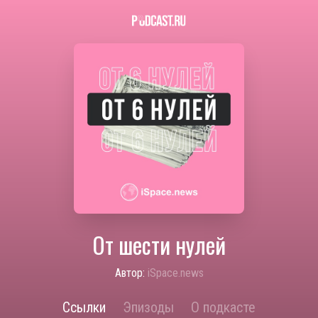
От шести нулей
Автор:
iSpace.news
Ссылки
Эпизоды
О подкасте