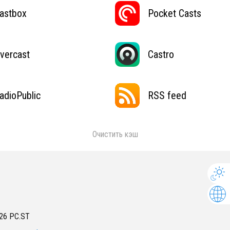
astbox
Pocket Casts
vercast
Castro
adioPublic
RSS feed
Очистить кэш
26
PC.ST