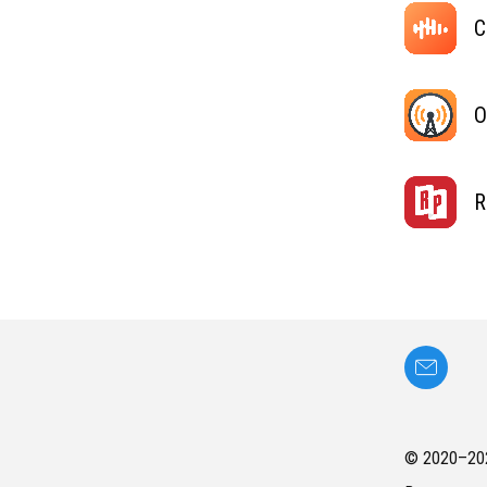
C
O
R
© 2020–
20