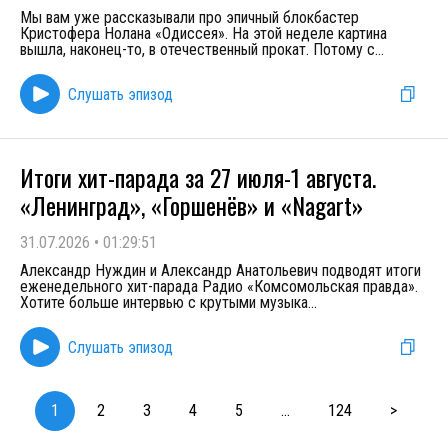
Мы вам уже рассказывали про эпичный блокбастер
Кристофера Нолана «Одиссея». На этой неделе картина
вышла, наконец-то, в отечественный прокат. Потому с
...
Слушать эпизод
Итоги хит-парада за 27 июля-1 августа.
«Ленинград», «Горшенёв» и «Nagart»
31.07.2026
•
01:29:51
Александр Нуждин и Александр Анатольевич подводят итоги
еженедельного хит-парада Радио «Комсомольская правда».
Хотите больше интервью с крутыми музыка
...
Слушать эпизод
1
2
3
4
5
...
124
>