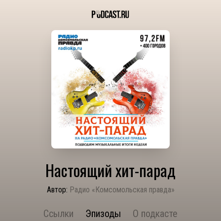
Настоящий хит-парад
Автор:
Радио «Комсомольская правда»
Ссылки
Эпизоды
О подкасте