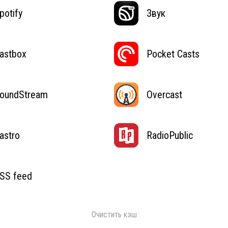
potify
Звук
astbox
Pocket Casts
oundStream
Overcast
astro
RadioPublic
SS feed
Очистить кэш