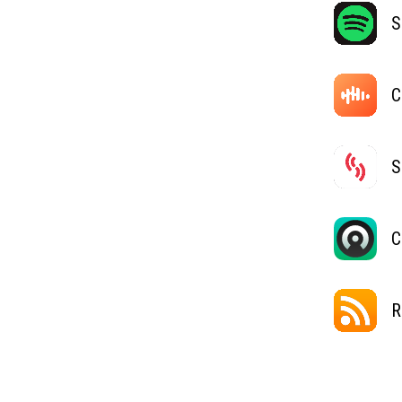
S
C
S
C
R