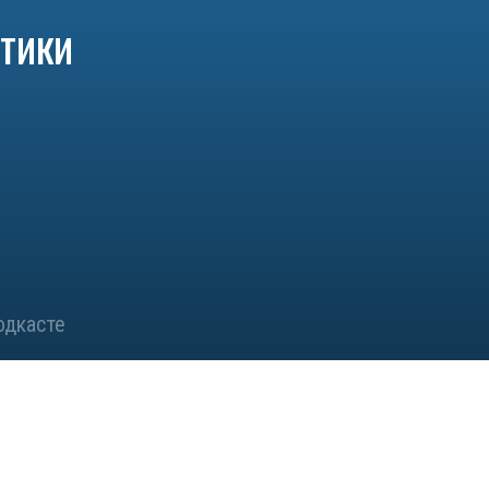
тики
одкасте