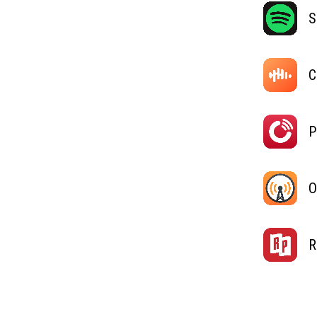
S
C
P
O
R