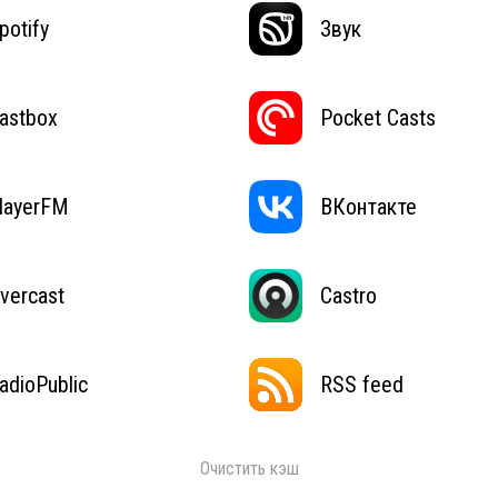
potify
Звук
astbox
Pocket Casts
layerFM
ВКонтакте
vercast
Castro
adioPublic
RSS feed
Очистить кэш