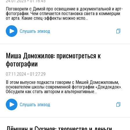
24.01.2025
•
01:16:45
Поговорили с Димой про освещение в документальной и арт-
фотографии. Чем отличается постановка света в коммерции
от арта. Какие спец-эффекты можно испо
...
Слушать эпизод
Миша Доможилов: присмотреться к
фотографии
07.11.2024
•
01:27:29
В этом выпуске подкаста говорим с Мишей Доможиловым,
основателем школы современной фотографии «Докдокдок».
Обсудили как стать автором и альтернативные
...
Слушать эпизод
Дёмшин и Суханов: творчество и деньги