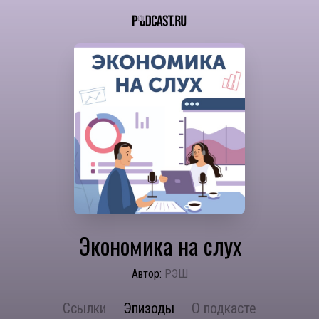
Экономика на слух
Автор:
РЭШ
Ссылки
Эпизоды
О подкасте