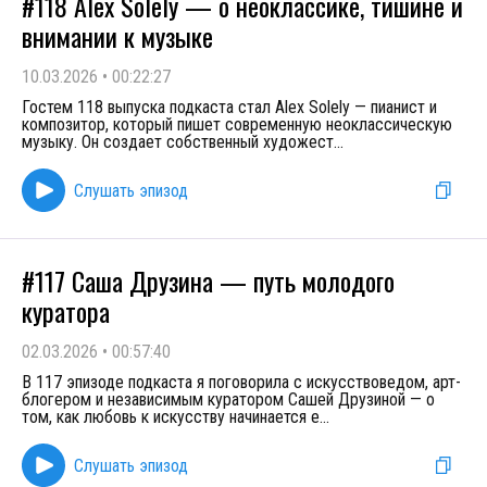
#118 Alex Solely — о неоклассике, тишине и
внимании к музыке
10.03.2026
•
00:22:27
Гостем 118 выпуска подкаста стал Alex Solely — пианист и
композитор, который пишет современную неоклассическую
музыку. Он создает собственный художест
...
Слушать эпизод
#117 Саша Друзина — путь молодого
куратора
02.03.2026
•
00:57:40
В 117 эпизоде подкаста я поговорила с искусствоведом, арт-
блогером и независимым куратором Сашей Друзиной — о
том, как любовь к искусству начинается е
...
Слушать эпизод