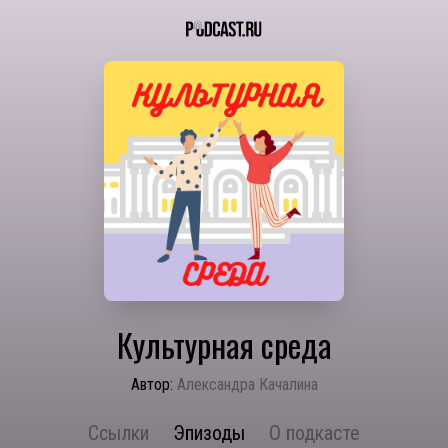
Культурная среда
Автор:
Александра Качалина
Ссылки
Эпизоды
О подкасте