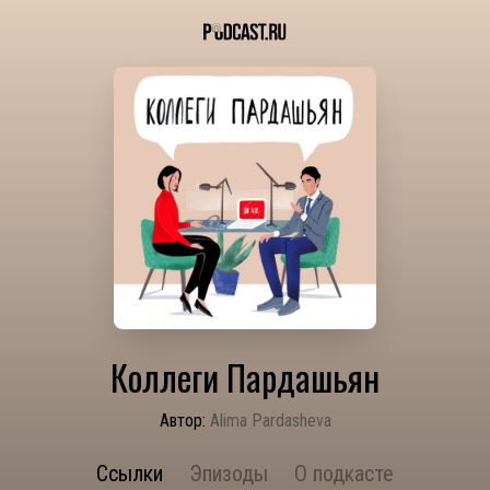
Коллеги Пардашьян
Автор:
Alima Pardasheva
Ссылки
Эпизоды
О подкасте